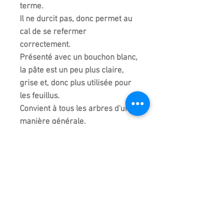
terme.
Il ne durcit pas, donc permet au
cal de se refermer
correctement.
Présenté avec un bouchon blanc,
la pâte est un peu plus claire,
grise et, donc plus utilisée pour
les feuillus.
Convient à tous les arbres d'une
manière générale.
Fabriqué et importé du japon.
Photo contractuelle. Livré dans
son emballage original .
Refermer après usage le
bouchon.