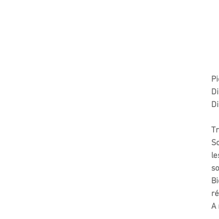
Pi
Di
Di
Tr
So
le
so
Bi
ré
A 