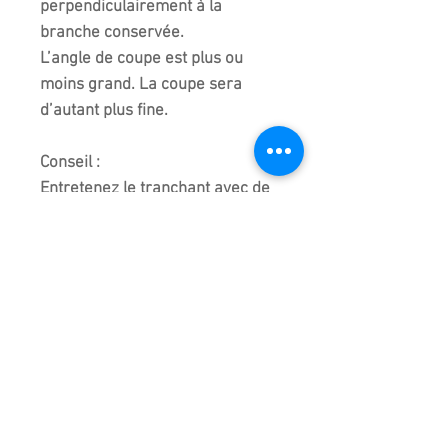
perpendiculairement à la
branche conservée.
L’angle de coupe est plus ou
moins grand. La coupe sera
d’autant plus fine.
Conseil :
Entretenez le tranchant avec de
l'huile de camélia et la gomme à
aiguiser !
N'oubliez pas, c'est un outil de
taille, ne faites jamais un effet de
levier lors de la coupe, vous
fausseriez les lames !
Fabriqué et importé de Sanjo au
Japon ; Kikuwa réputé pour leur