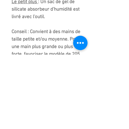
Le petit plus
: Un sac de gel de
silicate absorbeur d'humidité est
livré avec l'outil.
Conseil :
Convient à des mains de
taille petite et/ou moyenne. Pour
une main plus grande ou plus
forte, favoriser le modèle de 205
mm.
Fabriqué et importé de chine.
Livré dans son emballage
d'origine.
Attention :
Objet coupant.
Ne pas laisser à la portée des