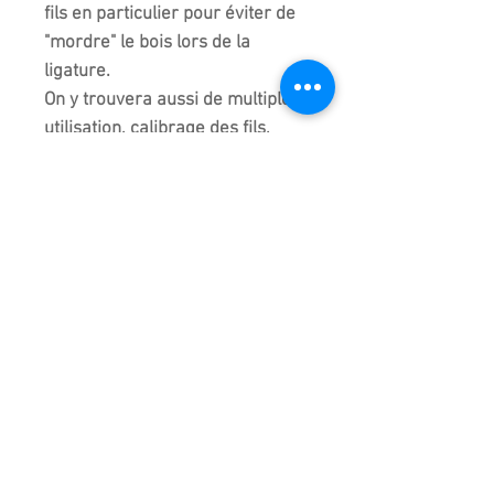
fils en particulier pour éviter de
"mordre" le bois lors de la
ligature.
On y trouvera aussi de multiple
utilisation, calibrage des fils,
serrage, maintient...
Ce modèle de 220 mm est aussi
puissant et très solide ! Il tient
très bien en main.
Conseil : Sa longueur est idéale
quelque que soit la taille de la
main !
Fabriqué et importé de chine.
Qualité supérieure !