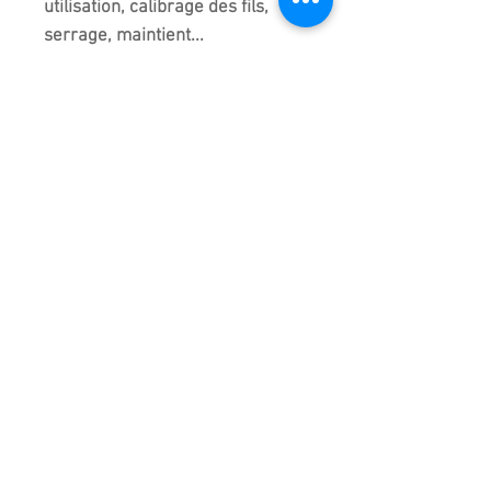
utilisation, calibrage des fils,
serrage, maintient...
Ce modèle de 210 mm est aussi
puissant et très solide ! Il tient
très bien en main.
Conseil : Sa longueur est idéale
quelque que soit la taille de la
main !
Fabriqué et importé de chine.
Qualité supérieure !
Garantie Casse et
entretien gratuit !
Cet outil est
garanti contre la
casse 1 an
. Effectivement, si