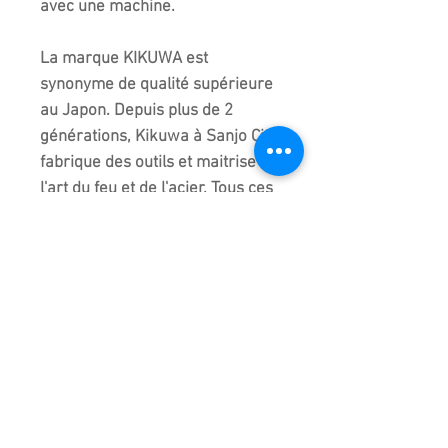
avec une machine.
La marque KIKUWA est
synonyme de qualité supérieure
au Japon. Depuis plus de 2
générations, Kikuwa à Sanjo City
fabrique des outils et maitrise
l'art du feu et de l'acier. Tous ces
outils sont forgés, travaillés et
assemblés à la main.La qualité
est au rendez-vous. Le choix de
l'acier, le poids et même le
toucher sont parfaits ! Ce sont
ces outils que vous trouverez à
PARIS BONSAI. Un gage de
qualité sur le long terme !