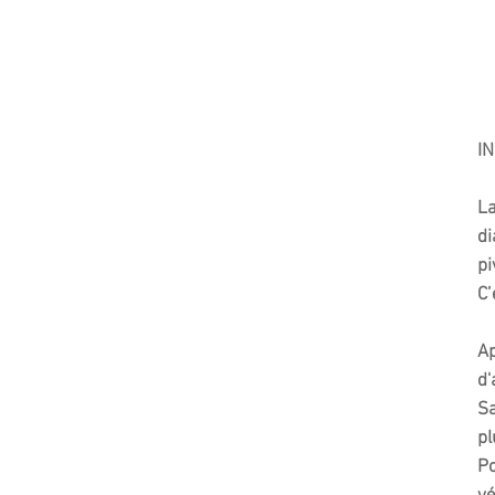
IN
La
di
pi
C’
Ap
d'
Sa
pl
Po