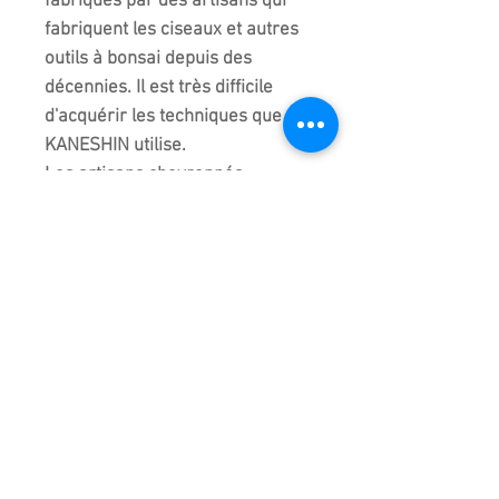
fabriqués par des artisans qui
fabriquent les ciseaux et autres
outils à bonsai depuis des
décennies. Il est très difficile
d'acquérir les techniques que
KANESHIN utilise.
Les artisans chevronnés
enseignent à la prochaine
génération pendant environ 10
ans les techniques de façonnage
des outils ce qui assure la
pérennité du savoir-faire
KANESHIN.
Comme vous pouvez le
constater, il faut des décennies
pour acquérir les compétences
et devenir compétents dans le
façonnage de haute qualité. Les