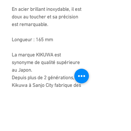
En acier brillant inoxydable, il est
doux au toucher et sa précision
est remarquable.
Longueur : 165 mm
La marque KIKUWA est
synonyme de qualité supérieure
au Japon.
Depuis plus de 2 générations,
Kikuwa à Sanjo City fabrique des
outils et maitrise l'art du feu et
de l'acier. Tous ces outils sont
forgés, travaillés et assemblés à
la main.
La qualité est au rendez-vous. Le