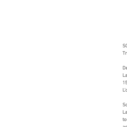
SC
Tr
De
La
15
L'
Sc
La
to