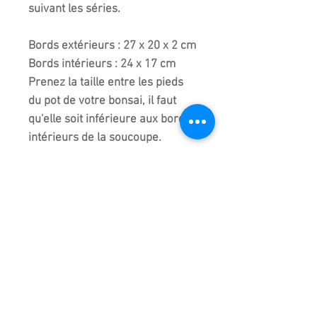
suivant les séries.
Bords extérieurs : 27 x 20 x 2 cm
Bords intérieurs : 24 x 17 cm
Prenez la taille entre les pieds
du pot de votre bonsai, il faut
qu'elle soit inférieure aux bords
intérieurs de la soucoupe.
Les couleurs peuvent varier
suivant l'écran de chacun. Des
reflets de lumière peuvent
apparaitre sur certaines photos.
Consultez la
FAQ
et les
CGV
pour
les garanties.
INFOS POTERIES !