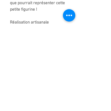
que pourrait représenter cette
petite figurine !
Réalisation artisanale
entièrement faite à la main en
Chine d'où de légères
différences entre chaque modèle
de la même collection mais c'est
bien cette figurine que vous
recevez.
Taille précise à plus ou moins 5
millimètres
Importé de chine.
Emballage très soigné pour cet
article
D'autres figurines sont