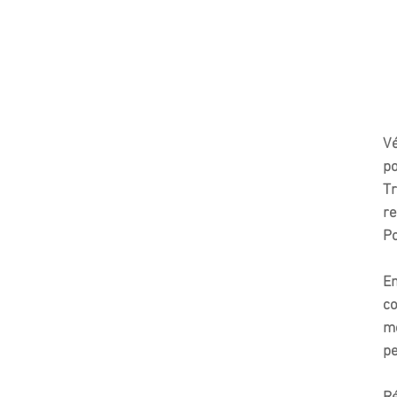
Vé
p
Tr
re
Po
En
co
me
pe