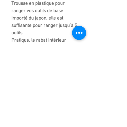
Trousse en plastique pour
ranger vos outils de base
importé du japon, elle est
suffisante pour ranger jusqu’à 5
outils.
Pratique, le rabat intérieur
permet de protéger les parties
coupantes des outils.
Elle fait 42 x 24 cm ouverte et 24
x 16 cm fermé par un bouton
pression.
La trousse est vendue vide. La
photo avec les outils est montrée
à titre d’exemple.