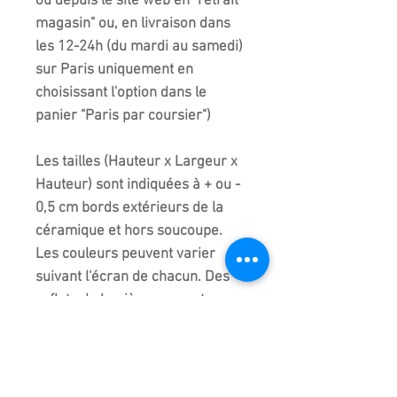
ou depuis le site web en "retrait
magasin" ou, en livraison dans
les 12-24h (du mardi au samedi)
sur Paris uniquement en
choisissant l'option dans le
panier "Paris par coursier")
Les tailles (Hauteur x Largeur x
Hauteur) sont indiquées à + ou -
0,5 cm bords extérieurs de la
céramique et hors soucoupe.
Les couleurs peuvent varier
suivant l'écran de chacun. Des
reflets de lumière peuvent
apparaitre sur certaines photos
ou vidéos.
Consultez la FAQ et les CGU pour
les garanties.