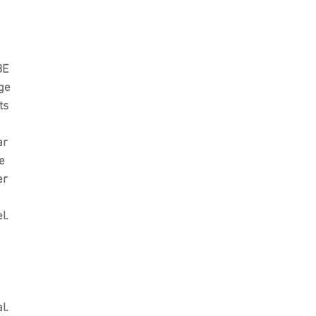
BE
rge
ts
ar
pe
er
l.
l.