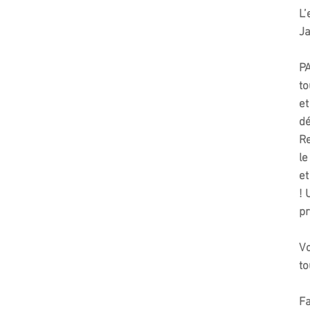
L’
Ja
PA
to
et
dé
Re
le
et
! 
pr
Vo
to
Fa