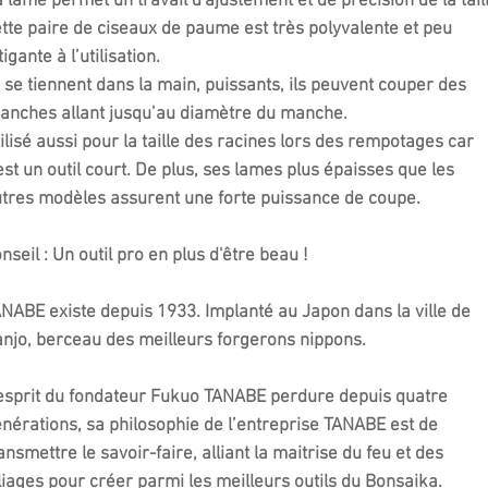
 lame permet un travail d'ajustement et de précision de la taill
tte paire de ciseaux de paume est très polyvalente et peu
tigante à l’utilisation.
s se tiennent dans la main, puissants, ils peuvent couper des
anches allant jusqu’au diamètre du manche.
ilisé aussi pour la taille des racines lors des rempotages car
est un outil court. De plus, ses lames plus épaisses que les
tres modèles assurent une forte puissance de coupe.
nseil :
Un outil pro en plus d'être beau !
ANABE
existe depuis 1933. Implanté au Japon dans la ville de
njo, berceau des meilleurs forgerons nippons.
esprit du fondateur Fukuo TANABE perdure depuis quatre
nérations, sa philosophie de l’entreprise TANABE est de
ansmettre le savoir-faire, alliant la maitrise du feu et des
liages pour créer parmi les meilleurs outils du Bonsaika.