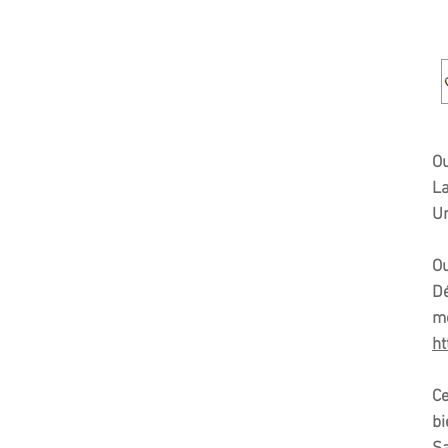
Ou
La
Un
Ou
Dé
me
ht
Ce
bi