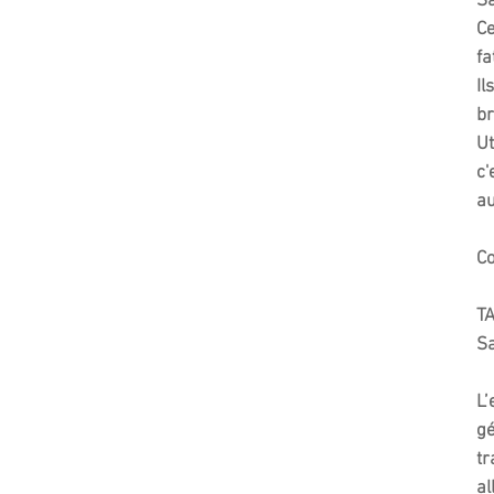
Sa
Ce
fa
Il
br
Ut
c'
au
Co
T
Sa
L’
gé
tr
al