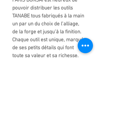
PARIS BONSAI est heureux de
pouvoir distribuer les outils
TANABE tous fabriqués à la main
un par un du choix de l’alliage,
de la forge et jusqu’à la finition.
Chaque outil est unique, marqué
de ses petits détails qui font
toute sa valeur et sa richesse.
Retrouvez l’empreinte des
meilleurs Bonsaika du soleil
levant par le toucher de l’acier,
un poids idéal mais aussi la
qualité de coupe et la facilité
d’entretien de ces outils. Ils sont
fabriqués pour durer ! Un outil
pour la vie pour le débutant,
l’amateur avertis, les
professionnels ou tout