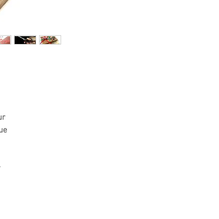
ur
ue
r