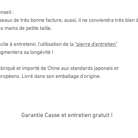
nseil :
seaux de très bonne facture, aussi, il ne conviendra très bien 
s mains de petite taille.
cile à entretenir, l'utilisation de la
"pierre d'entretien"
gmentera sa longévité !
briqué et importé de Chine aux standards japonais et
ropéens. Livré dans son emballage d'origine.
Garantie Casse et entretien gratuit !
casse 1 an
. Effectivement, si celui-ci venait à casser, c'est qu'une
rmée lors de la fonderie. Celui-ci vous sera donc échangé gratuit