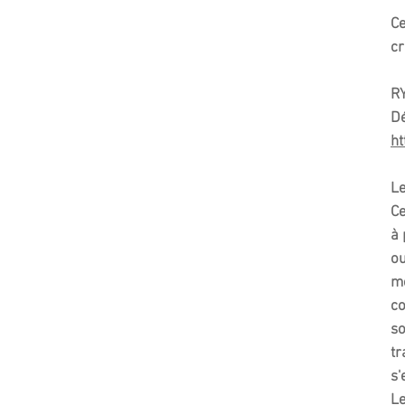
Ce
cr
R
Dé
ht
Le
Ce
à 
ou
mê
co
so
tr
s'
Le