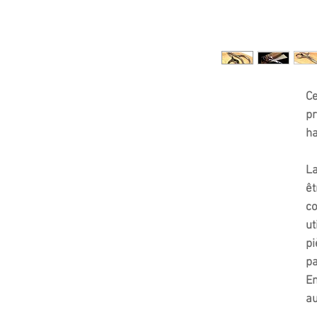
Ce
pr
ha
La
êt
co
ut
pi
pa
Em
au