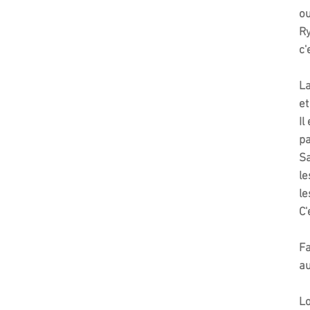
ou
R
c'
La
et
Il
pa
Sa
le
le
C'
Fa
au
Lo