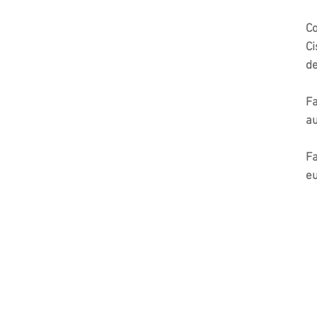
Co
Ci
de
Fa
au
Fa
eu
Cet outil est
garanti contre la 
d'aire très visible) s'est fo