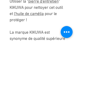
Utiliser la "
pierre d'entretien
"
KIKUWA pour nettoyer cet outil
et
l'huile de camélia
pour le
protéger !
La marque KIKUWA est
synonyme de qualité supérieure
au Japon.
Depuis plus de 2 générations,
Kikuwa à Sanjo City fabrique des
outils et maitrise l'art du feu et
de l'acier. Tous ces outils sont
forgés, travaillés et assemblés à
la main.
La qualité est au rendez-vous. Le
choix de l'acier, le poids et même
le toucher sont parfaits ! Ce sont