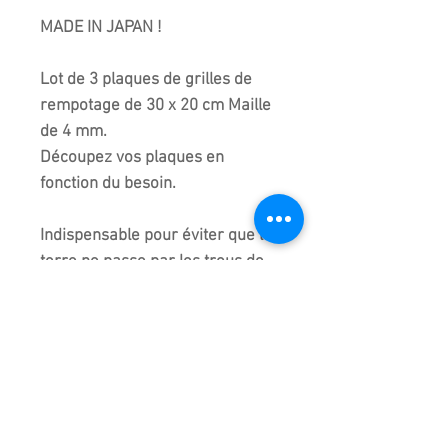
MADE IN JAPAN !
Lot de 3 plaques de grilles de
rempotage de 30 x 20 cm Maille
de 4 mm.
Découpez vos plaques en
fonction du besoin.
Indispensable pour éviter que la
terre ne passe par les trous de
drainage, voir les photos pour la
pose de base des grilles !
Fabriqué et importé du Japon -
Vendu dans son emballage
d'origine.
Poterie et fil en photo non