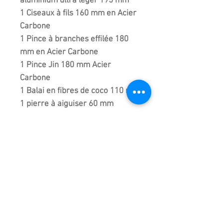
aluminium ultra léger 195 mm
1 Ciseaux à fils 160 mm en Acier
Carbone
1 Pince à branches effilée 180
mm en Acier Carbone
1 Pince Jin 180 mm Acier
Carbone
1 Balai en fibres de coco 110 mm
1 pierre à aiguiser 60 mm
Conseil : Pulvérisez un
peu
d'huile de camélia
à
l'intérieur de la trousse pour
protéger vos outils.
La marque KIKUWA est
synonyme de qualité supérieure
au Japon.