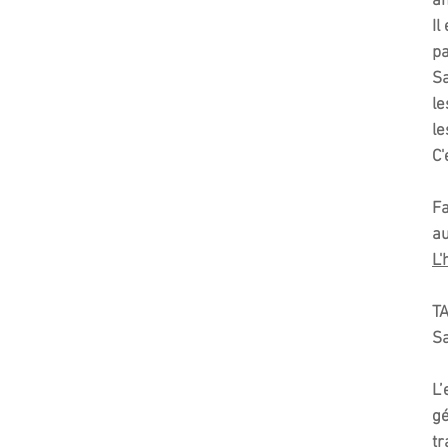
am
Il
pa
Sa
le
le
C'
Fa
au
L'
TA
Sa
L’
gé
tr