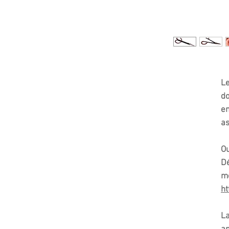
Le
do
en
as
Ou
Dé
me
ht
La