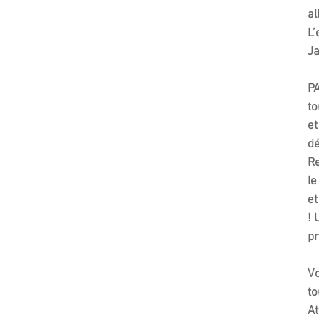
al
L’
Ja
PA
to
et
dé
Re
le
et
! 
pr
Vo
to
At