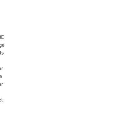
BE
rge
ts
ar
pe
er
l.