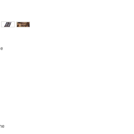
ge
me