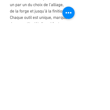
un par un du choix de l’alliage,
de la forge et jusqu’à la finition.
Chaque outil est unique, marqué
de ses petits détails qui font
toute sa valeur et sa richesse.
Retrouvez l’empreinte des
meilleurs Bonsaika du soleil
levant par le toucher de l’acier,
un poids idéal mais aussi la
qualité de coupe et la facilité
d’entretien de ces outils. Ils sont
fabriqués pour durer ! Un outil
pour la vie pour le débutant,
l’amateur avertis, les
professionnels ou tout
simplement ceux qui aiment
l’exceptionnel.