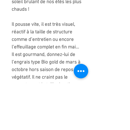
soleil brulant de nos étés les plus
chauds !
Il pousse vite, il est très visuel,
réactif à la taille de structure
comme d’entretien ou encore
l’effeuillage complet en fin mai…
Il est gourmand, donnez-lui de
l’engrais type Bio gold de mars à
octobre hors saison de repos
végétatif. Il ne craint pas le
rempotage et la taille drastique
des racines.
Bref, vous l’aurez compris, c’est
le bonsaï idéal ! Rythmiques
saisonnières, colorations